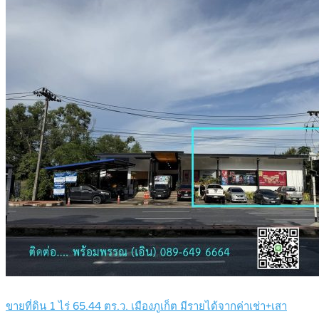
ขายที่ดิน 1 ไร่ 65.44 ตร.ว. เมืองภูเก็ต มีรายได้จากค่าเช่า+เสา