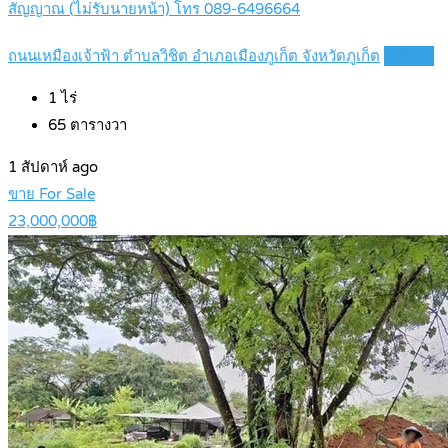
สัญญาณ (ไม่รับนายหน้า) โทร 089-6496664
ถนนเหมืองเจ้าฟ้า ตำบลวิชิต อำเภอเมืองภูเก็ต จังหวัดภูเก็ต
Details
1
ไร่
65
ตารางวา
1 สัปดาห์ ago
ขาย For Sale
23,000,000฿