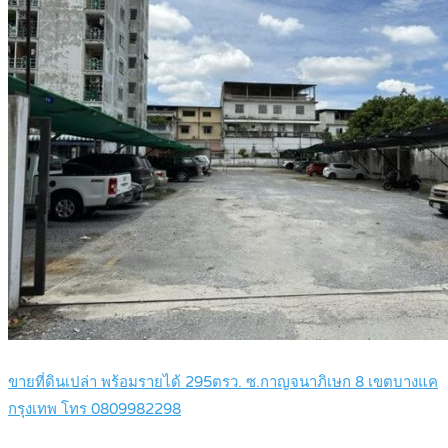
ขายที่ดินเปล่า พร้อมรายได้ 295ตรว. ซ.กาญจนาภิเษก 8 เขตบางแค
กรุงเทพ โทร 0809982298