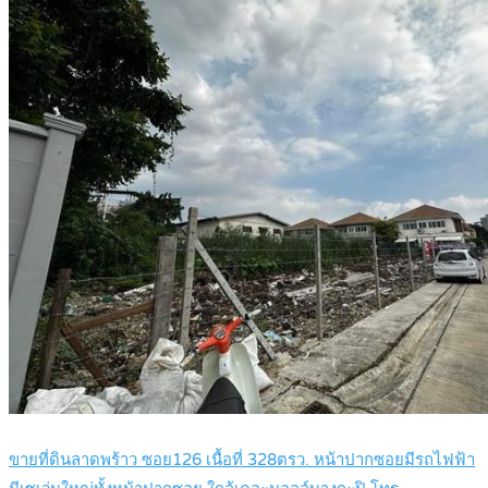
ขายที่ดินลาดพร้าว ซอย126 เนื้อที่ 328ตรว. หน้าปากซอยมีรถไฟฟ้า