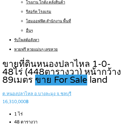
โรงงาน โกดัง คลังสินค้า
รีสอร์ท โรงแรม
โฮมออฟฟิต สำนักงาน พื้นที่
อื่นๆ
รับโพสต์อสังหา
หวยฟรี หวยแม่นๆ เลขหวย
ขายที่ดินหนองปลาไหล 1-0-
48ไร่ (448ตารางวา) หน้ากว้าง
89เมตร
ขาย For Sale
land
ต.หนองปลาไหล อ.บางละมุง จ.ชลบุรี
16,310,000฿
1
ไร่
48
ตารางวา