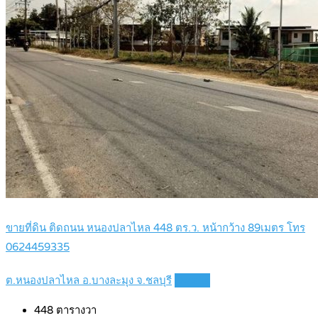
ขายที่ดิน ติดถนน หนองปลาไหล 448 ตร.ว. หน้ากว้าง 89เมตร โทร
0624459335
ต.หนองปลาไหล อ.บางละมุง จ.ชลบุรี
Details
448
ตารางวา