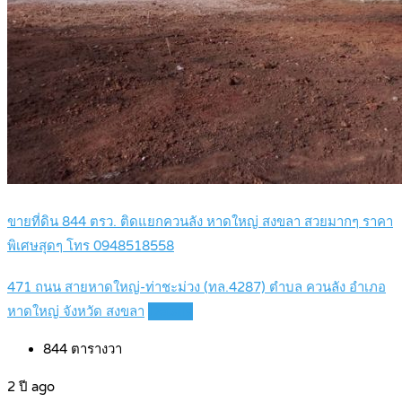
ขายที่ดิน 844 ตรว. ติดแยกควนลัง หาดใหญ่ สงขลา สวยมากๆ ราคา
พิเศษสุดๆ โทร 0948518558
471 ถนน สายหาดใหญ่-ท่าชะม่วง (ทล.4287) ตำบล ควนลัง อำเภอ
หาดใหญ่ จังหวัด สงขลา
Details
844
ตารางวา
2 ปี ago