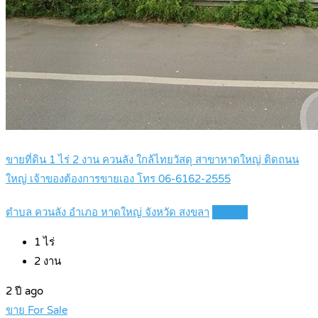
ขายที่ดิน 1 ไร่ 2 งาน ควนลัง ใกล้ไทยวัสดุ สาขาหาดใหญ่ ติดถนน
ใหญ่ เจ้าของต้องการขายเอง โทร 06-6162-2555
ตำบล ควนลัง อำเภอ หาดใหญ่ จังหวัด สงขลา
Details
1
ไร่
2
งาน
2 ปี ago
ขาย For Sale