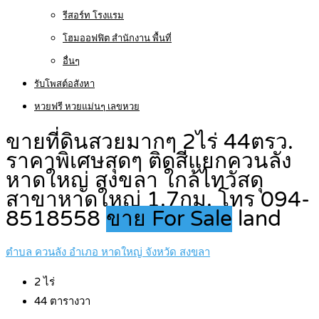
รีสอร์ท โรงแรม
โฮมออฟฟิต สำนักงาน พื้นที่
อื่นๆ
รับโพสต์อสังหา
หวยฟรี หวยแม่นๆ เลขหวย
ขายที่ดินสวยมากๆ 2ไร่ 44ตรว.
ราคาพิเศษสุดๆ ติดสี่แยกควนลัง
หาดใหญ่ สงขลา ใกล้ไทวัสดุ
สาขาหาดใหญ่ 1.7กม. โทร 094-
8518558
ขาย For Sale
land
ตำบล ควนลัง อำเภอ หาดใหญ่ จังหวัด สงขลา
2
ไร่
44
ตารางวา