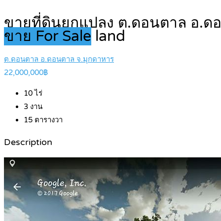
ขายที่ดินยกแปลง ต.ดอนตาล อ.ดอน
ขาย For Sale
land
ต.ดอนตาล อ.ดอนตาล จ.มุกดาหาร
22,000,000฿
10
ไร่
3
งาน
15
ตารางวา
Description