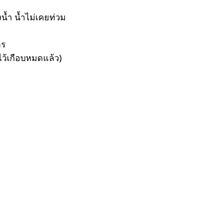
้ำ น้ำไม่เคยท่วม
ตร
ไว้เกือบหมดแล้ว)