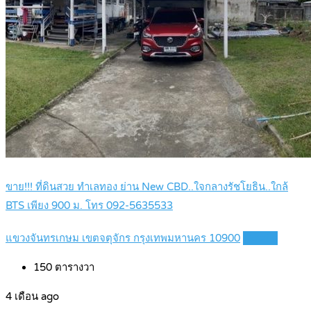
ขาย!!! ที่ดินสวย ทำเลทอง ย่าน New CBD..ใจกลางรัชโยธิน..ใกล้
BTS เพียง 900 ม. โทร 092-5635533
แขวงจันทรเกษม เขตจตุจักร กรุงเทพมหานคร 10900
Details
150
ตารางวา
4 เดือน ago