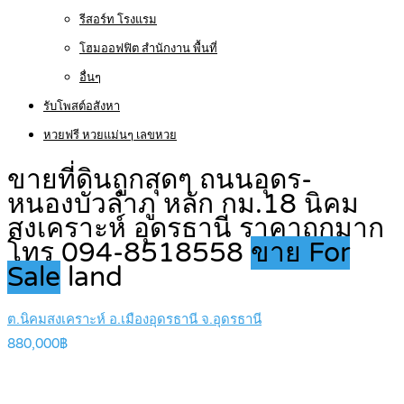
รีสอร์ท โรงแรม
โฮมออฟฟิต สำนักงาน พื้นที่
อื่นๆ
รับโพสต์อสังหา
หวยฟรี หวยแม่นๆ เลขหวย
ขายที่ดินถูกสุดๆ ถนนอุดร-
หนองบัวลำภู หลัก กม.18 นิคม
สงเคราะห์ อุดรธานี ราคาถูกมาก
โทร 094-8518558
ขาย For
Sale
land
ต.นิคมสงเคราะห์ อ.เมืองอุดรธานี จ.อุดรธานี
880,000฿