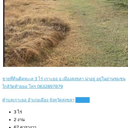
ขายที่ดินติดทะเล 3 ไร่ เกาะยอ อ.เมืองสงขลา น่าอยู่ อยู่ในย่านชุมชน
ใกล้วัดท้ายยอ โทร 0632897879
ตำบลเกาะยอ อำเภอเมือง จังหวัดสงขลา
Details
3
ไร่
2
งาน
67
ตารางวา