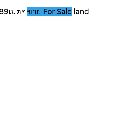
ง 89เมตร
ขาย For Sale
land