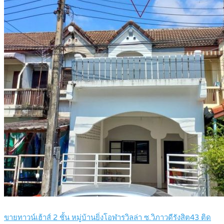
ขายทาวน์เฮ้าส์ 2 ชั้น หมู่บ้านยิ่งโอฬารวิลล่า ซ.วิภาวดีรังสิต43 ติด