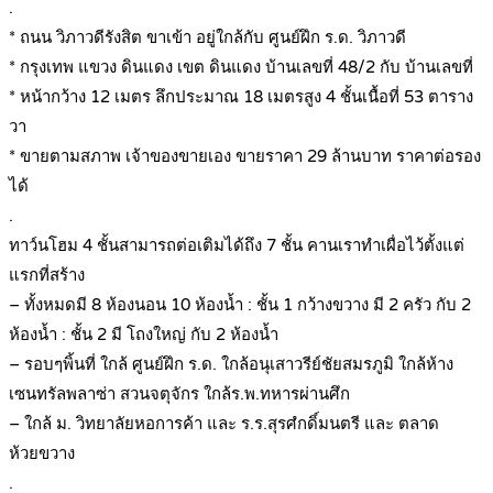
.
* ถนน วิภาวดีรังสิต ขาเข้า อยู่ใกล้กับ ศูนย์ฝึก ร.ด. วิภาวดี
* กรุงเทพ แขวง ดินแดง เขต ดินแดง บ้านเลขที่ 48/2 กับ บ้านเลขที่
* หน้ากว้าง 12 เมตร ลึกประมาณ 18 เมตรสูง 4 ชั้นเนื้อที่ 53 ตาราง
วา
* ขายตามสภาพ เจ้าของขายเอง ขายราคา 29 ล้านบาท ราคาต่อรอง
ได้
.
ทาว์นโฮม 4 ชั้นสามารถต่อเติมได้ถึง 7 ชั้น คานเราทำเผื่อไว้ตั้งแต่
แรกที่สร้าง
– ทั้งหมดมี 8 ห้องนอน 10 ห้องน้ำ : ชั้น 1 กว้างขวาง มี 2 ครัว กับ 2
ห้องน้ำ : ชั้น 2 มี โถงใหญ่ กับ 2 ห้องน้ำ
– รอบๆพิ้นที่ ใกล้ ศูนย์ฝึก ร.ด. ใกล้อนุเสาวรีย์ชัยสมรภูมิ ใกล้ห้าง
เซนทรัลพลาซ่า สวนจตุจักร ใกล้ร.พ.ทหารผ่านศึก
– ใกล้ ม. วิทยาลัยหอการค้า และ ร.ร.สุรศํกดิ์มนตรี และ ตลาด
ห้วยขวาง
.