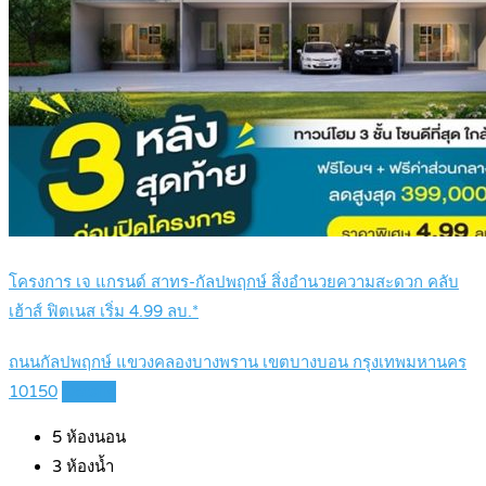
โครงการ เจ แกรนด์ สาทร-กัลปพฤกษ์ สิ่งอำนวยความสะดวก คลับ
เฮ้าส์ ฟิตเนส เริ่ม 4.99 ลบ.*
ถนนกัลปพฤกษ์ แขวงคลองบางพราน เขตบางบอน กรุงเทพมหานคร
10150
Details
5
ห้องนอน
3
ห้องน้ำ