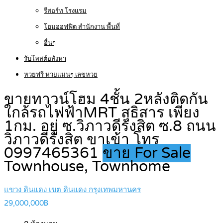
รีสอร์ท โรงแรม
โฮมออฟฟิต สำนักงาน พื้นที่
อื่นๆ
รับโพสต์อสังหา
หวยฟรี หวยแม่นๆ เลขหวย
ขายทาวน์โฮม 4ชั้น 2หลังติดกัน
ใกล้รถไฟฟ้าMRT สุธิสาร เพียง
1กม. อยู่ ซ.วิภาวดีรังสิต ซ.8 ถนน
วิภาวดีรังสิต ขาเข้า โทร
0997465361
ขาย For Sale
Townhouse, Townhome
แขวง ดินแดง เขต ดินแดง กรุงเทพมหานคร
29,000,000฿