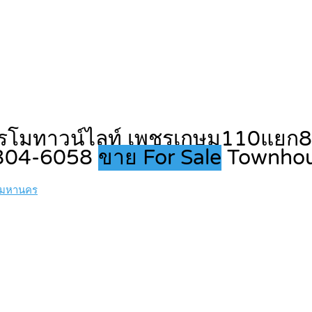
การโมทาวน์ไลท์ เพชรเกษม110แยก8 
-304-6058
ขาย For Sale
Townho
พมหานคร