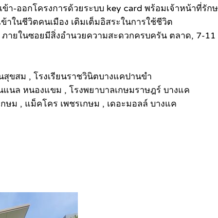
า-ออกโครงการด้วยระบบ key card พร้อมเจ้าหน้าที่รักษา
ข้าในชีวิตคนเมือง เติมเต็มอิสระในการใช้ชีวิต
 ภายในซอยมีสิ่งอำนวยความสะดวกครบครัน ตลาด, 7-11 , ร้
แสนสุขสม , โรงเรียนราชวินิตบางแคปานขำ
นชั่นแนล หนองแขม , โรงพยาบาลเกษมราษฎร์ บางแค
 เพชรเกษม , แม็คโคร เพชรเกษม , เดอะมอลล์ บางแค