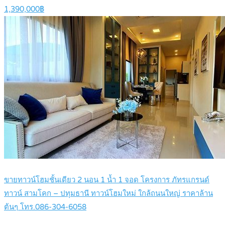
1,390,000฿
ขายทาวน์โฮมชั้นเดียว 2 นอน 1 น้ำ 1 จอด โครงการ ภัทรแกรนด์
ทาวน์ สามโคก – ปทุมธานี ทาวน์โฮมใหม่ ใกล้ถนนใหญ่ ราคาล้าน
ต้นๆ โทร.086-304-6058