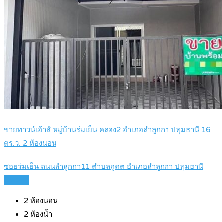
ขายทาวน์เฮ้าส์ หมู่บ้านร่มเย็น คลอง2 อำเภอลำลูกกา ปทุมธานี 16
ตร.ว. 2 ห้องนอน
ซอยร่มเย็น ถนนลำลูกกา11 ตำบลคูคต อำเภอลำลูกกา ปทุมธานี
Details
2
ห้องนอน
2
ห้องน้ำ