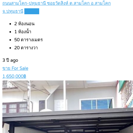
ถนนสามโคก-ปทุมธานี ซอยวัดสิงห์ ต.สามโคก อ.สามโคก
จ.ปทุมธานี
Details
2
ห้องนอน
1
ห้องน้ำ
50
ตารางเมตร
20
ตารางวา
3 ปี ago
ขาย For Sale
1,650,000฿