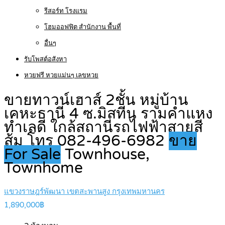
รีสอร์ท โรงแรม
โฮมออฟฟิต สำนักงาน พื้นที่
อื่นๆ
รับโพสต์อสังหา
หวยฟรี หวยแม่นๆ เลขหวย
ขายทาวน์เฮาส์ 2ชั้น หมู่บ้าน
เคหะธานี 4 ซ.มิสทีน รามคำแหง
ทำเลดี ใกล้สถานีรถไฟฟ้าสายสี
ส้ม โทร 082-496-6982
ขาย
For Sale
Townhouse,
Townhome
แขวงราษฎร์พัฒนา เขตสะพานสูง กรุงเทพมหานคร
1,890,000฿