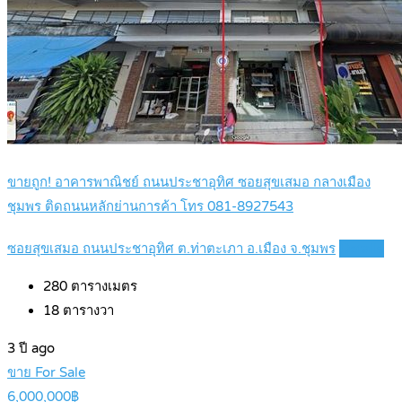
ขายถูก! อาคารพาณิชย์ ถนนประชาอุทิศ ซอยสุขเสมอ กลางเมือง
ชุมพร ติดถนนหลักย่านการค้า โทร 081-8927543
ซอยสุขเสมอ ถนนประชาอุทิศ ต.ท่าตะเภา อ.เมือง จ.ชุมพร
Details
280
ตารางเมตร
18
ตารางวา
3 ปี ago
ขาย For Sale
6,000,000฿