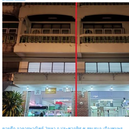
ขายตึก อาคารพาณิชย์ 2คูหา ถ.ประชาอุทิศ ซ.สุขเสมอ เมืองชุมพร