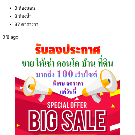
3
ห้องนอน
3
ห้องน้ำ
37
ตารางวา
3 ปี ago