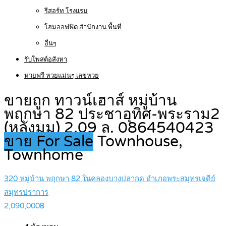
รีสอร์ท โรงแรม
โฮมออฟฟิต สำนักงาน พื้นที่
อื่นๆ
รับโพสต์อสังหา
หวยฟรี หวยแม่นๆ เลขหวย
ขายถูก ทาวน์เฮาส์ หมู่บ้าน
พฤกษา 82 ประชาอุทิศ-พระราม2
(หลังมุม) 2.09 ล. 0864540423
ขาย For Sale
Townhouse,
Townhome
320 หมู่บ้าน พฤกษา 82 ในคลองบางปลากด อำเภอพระสมุทรเจดีย์
สมุทรปราการ
2,090,000฿