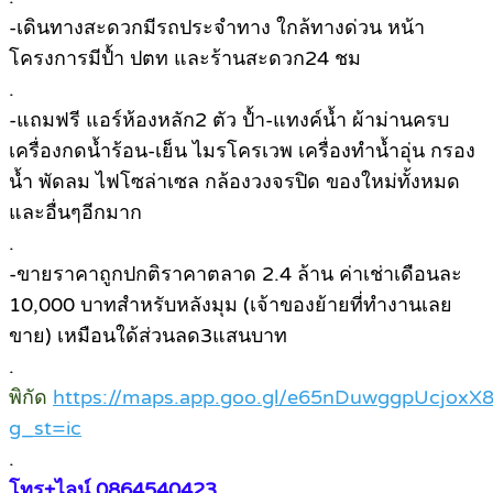
-เดินทางสะดวกมีรถประจำทาง ใกล้ทางด่วน หน้า
โครงการมีป้ำ ปตท และร้านสะดวก24 ชม
.
-แถมฟรี แอร์ห้องหลัก2 ตัว ป้ำ-แทงค์น้ำ ผ้าม่านครบ
เครื่องกดน้ำร้อน-เย็น ไมรโครเวพ เครื่องทำน้ำอุ่น กรอง
น้ำ พัดลม ไฟโซล่าเซล กล้องวงจรปิด ของใหม่ทั้งหมด
และอื่นๆอีกมาก
.
-ขายราคาถูกปกติราคาตลาด 2.4 ล้าน ค่าเช่าเดือนละ
10,000 บาทสำหรับหลังมุม (เจ้าของย้ายที่ทำงานเลย
ขาย) เหมือนใด้ส่วนลด3แสนบาท
.
พิกัด
https://maps.app.goo.gl/e65nDuwggpUcjoxX
g_st=ic
.
โทร+ไลน์ 0864540423