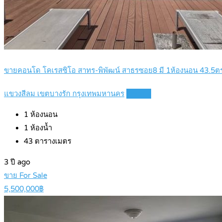
ขายคอนโด โคเรสซิโอ สาทร-พิพัฒน์ สาธรซอย8 มี 1ห้องนอน 43.5ตรม 
แขวงสีลม เขตบางรัก กรุงเทพมหานคร
Details
1
ห้องนอน
1
ห้องน้ำ
43
ตารางเมตร
3 ปี ago
ขาย For Sale
5,500,000฿