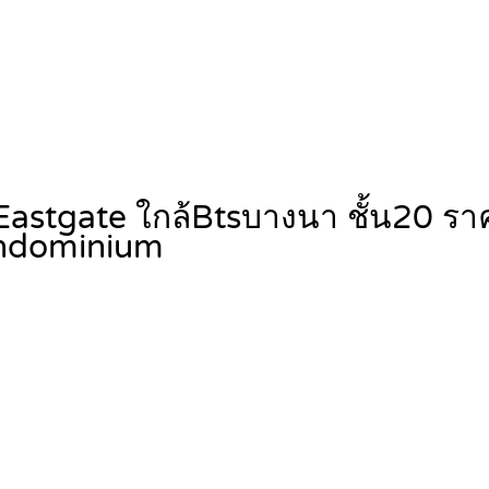
astgate ใกล้Btsบางนา ชั้น20 ราค
ndominium