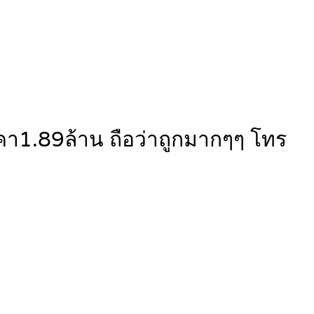
า1.89ล้าน ถือว่าถูกมากๆๆ โทร