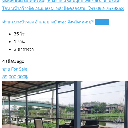
ที่ดินทำเลดี ติดถนนใหญ่ ห่างจาก ถ.ชัยพฤกษ์ เพียง 400 ม. พร้อม
โอน หน้ากว้างติด ถนน 60 ม. หลังติดคลองสวย โทร 092-7579858
ตำบล บางบัวทอง อำเภอบางบัวทอง จังหวัดนนทบุรี
Details
35
ไร่
1
งาน
2
ตารางวา
4 เดือน ago
ขาย For Sale
89,000,000฿