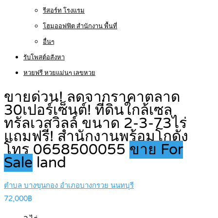
รีสอร์ท โรงแรม
โฮมออฟฟิต สำนักงาน พื้นที่
อื่นๆ
รับโพสต์อสังหา
หวยฟรี หวยแม่นๆ เลขหวย
ขายด่วน! ลดจากราคาตลาด
30เปอร์เซ็นต์! ที่ดินใกล้เซล
ทรัลเวสวิลล์ ขนาด 2-3-73ไร่
แถมฟรี! สำนักงานพร้อมโกดัง
โทร 0658500055
ขาย For
Sale
land
ตำบล บางขุนกอง อำเภอบางกรวย นนทบุรี
72,000฿