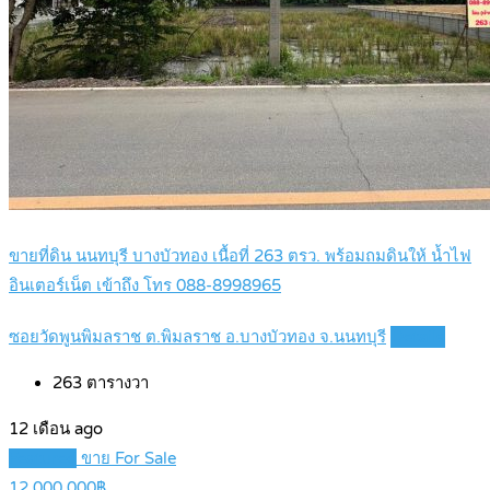
ขายที่ดิน นนทบุรี บางบัวทอง เนื้อที่ 263 ตรว. พร้อมถมดินให้ น้ำไฟ
อินเตอร์เน็ต เข้าถึง โทร 088-8998965
ซอยวัดพูนพิมลราช ต.พิมลราช อ.บางบัวทอง จ.นนทบุรี
Details
263
ตารางวา
12 เดือน ago
Featured
ขาย For Sale
12,000,000฿