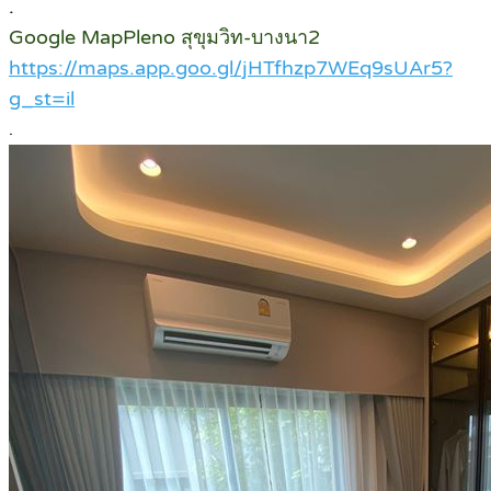
.
Google MapPleno สุขุมวิท-บางนา2
https://maps.app.goo.gl/jHTfhzp7WEq9sUAr5?
g_st=il
.