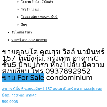
โรงงาน โกดัง คลังสินค้า
รีสอร์ท โรงแรม
โฮมออฟฟิต สำนักงาน พื้นที่
อื่นๆ
รับโพสต์อสังหา
หวยฟรี หวยแม่นๆ เลขหวย
ขายคอนโด คูณสุข วิลล์ นวมินทร์
157 ในบึงกุ่ม, กรุงเทพ อาคารC
ชั้น5 มีลมโกรก ห้องไม่อับ มีความ
สงบเงียบ โทร 0937892952
ขาย For Sale
condominium
อาคาร Cชั้น 5 ซอยนวมินทร์ 157 ถนนนวมินทร์ แขวงคลองกุ่ม เขต
บึงกุ่ม กรุงเทพมหานคร
599,990฿