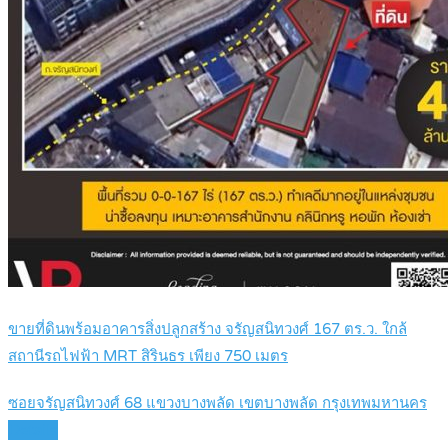
ขายที่ดินพร้อมอาคารสิ่งปลูกสร้าง จรัญสนิทวงศ์ 167 ตร.ว. ใกล้
สถานีรถไฟฟ้า MRT สิรินธร เพียง 750 เมตร
ซอยจรัญสนิทวงศ์ 68 แขวงบางพลัด เขตบางพลัด กรุงเทพมหานคร
Details