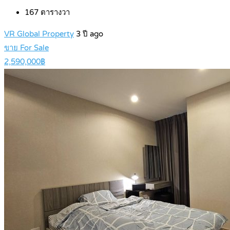
167
ตารางวา
VR Global Property
3 ปี ago
ขาย For Sale
2,590,000฿