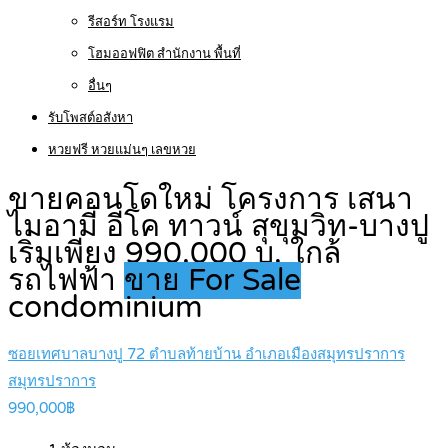
รีสอร์ท โรงแรม
โฮมออฟฟิต สำนักงาน พื้นที่
อื่นๆ
รับโพสต์อสังหา
หวยฟรี หวยแม่นๆ เลขหวย
ขายคอนโดใหม่ โครงการ เสนา
ไมอามี่ อีโค ทาวน์ สุขุมวิท-บางปู
เริ่มเพียง 990,000 บ. ใกล้
รถไฟฟ้า
ขาย For Sale
condominium
ซอยเทศบาลบางปู 72 ตำบลท้ายบ้าน อำเภอเมืองสมุทรปราการ
สมุทรปราการ
990,000฿