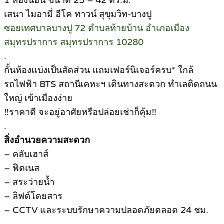
1 ห้องนอน ขนาด 25 – 42 ตร.ม.
เสนา ไมอามี่ อีโค ทาวน์ สุขุมวิท-บางปู
ซอยเทศบาลบางปู 72 ตำบลท้ายบ้าน อำเภอเมือง
สมุทรปราการ สมุทรปราการ 10280
.
กั้นห้องเเบ่งเป็นสัดส่วน แถมเฟอร์นิเจอร์ครบ* ใกล้
รถไฟฟ้า BTS สถานีเคหะฯ เดินทางสะดวก ทำเลติดถนน
ใหญ่ เข้าเมืองง่าย
‼ราคาดี จะอยู่อาศัยหรือปล่อยเช่าก็คุ้ม‼
.
สิ่งอำนวยความสะดวก
– คลับเฮาส์
– ฟิตเนส
– สระว่ายน้ำ
– ลิฟต์โดยสาร
– CCTV และระบบรักษาความปลอดภัยตลอด 24 ชม.