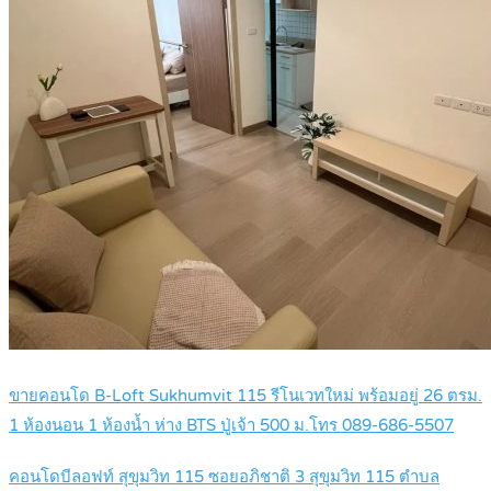
ขายคอนโด B-Loft Sukhumvit 115 รีโนเวทใหม่ พร้อมอยู่ 26 ตรม.
1 ห้องนอน 1 ห้องน้ำ ห่าง BTS ปู่เจ้า 500 ม.โทร 089-686-5507
คอนโดบีลอฟท์ สุขุมวิท 115 ซอยอภิชาติ 3 สุขุมวิท 115 ตำบล