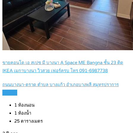
ขายคอนโด เอ สเปซ มี บางนา A Space ME Bangna ชั้น 23 ติด
IKEA เมกาบางนา วิวสวย เฟอร์ครบ โทร 091-6987738
ถนนบางนา-ตราด ตำบล บางแก้ว อำเภอบางพลี สมุทรปราการ
Details
1
ห้องนอน
1
ห้องน้ำ
25
ตารางเมตร