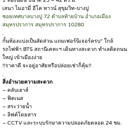
1 ห้องนอน ขนาด 25 – 42 ตร.ม.
เสนา ไมอามี่ อีโค ทาวน์ สุขุมวิท-บางปู
ซอยเทศบาลบางปู 72 ตำบลท้ายบ้าน อำเภอเมือง
สมุทรปราการ สมุทรปราการ 10280
.
กั้นห้องเเบ่งเป็นสัดส่วน แถมเฟอร์นิเจอร์ครบ* ใกล้
รถไฟฟ้า BTS สถานีเคหะฯ เดินทางสะดวก ทำเลติดถนน
ใหญ่ เข้าเมืองง่าย
‼ราคาดี จะอยู่อาศัยหรือปล่อยเช่าก็คุ้ม‼
.
สิ่งอำนวยความสะดวก
– คลับเฮาส์
– ฟิตเนส
– สระว่ายน้ำ
– ลิฟต์โดยสาร
– CCTV และระบบรักษาความปลอดภัยตลอด 24 ชม.