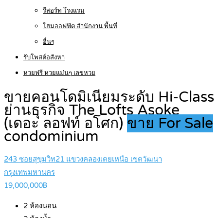
รีสอร์ท โรงแรม
โฮมออฟฟิต สำนักงาน พื้นที่
อื่นๆ
รับโพสต์อสังหา
หวยฟรี หวยแม่นๆ เลขหวย
ขายคอนโดมิเนียมระดับ Hi-Class
ย่านธุรกิจ The Lofts Asoke
(เดอะ ลอฟท์ อโศก)
ขาย For Sale
condominium
243 ซอยสุขุมวิท21 แขวงคลองเตยเหนือ เขตวัฒนา
กรุงเทพมหานคร
19,000,000฿
2
ห้องนอน