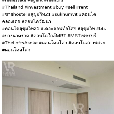
#realestate #agent #realtors
#Thailand #investment #buy #sell #rent
#ขายhostel #สุขุมวิท21 #sukhumvit #คอนโด
คลองเตย #คอนโดวัฒนา
#คอนโดสุขุมวิท21 #เดอะลอฟท์อโศก #สุขุมวิท #bts
#บางนาตราด #คอนโดใกล้MRT #MRTเพชรบุรี
#TheLoftsAsoke #คอนโดอโศก #คอนโดสภาพสวย
#คอนโดอโศก
.