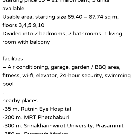
Starting price 19 – 21 million baht, 5 units
available.
Usable area, starting size 85.40 – 87.74 sq m,
floors 3,4,5,9,10
Divided into 2 bedrooms, 2 bathrooms, 1 living
room with balcony
.
facilities
– Air conditioning, garage, garden / BBQ area,
fitness, wi-fi, elevator, 24-hour security, swimming
pool
.
nearby places
-35 m. Rutnin Eye Hospital
-200 m. MRT Phetchaburi
-300 m. Srinakharinwirot University, Prasarnmit