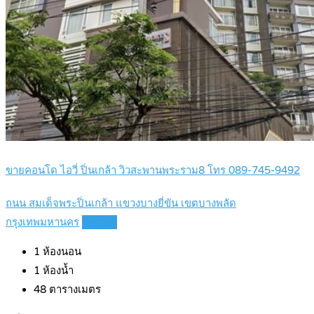
ขายคอนโด ไอวี่ ปิ่นเกล้า วิวสะพานพระราม8 โทร 089-745-9492
ถนน สมเด็จพระปิ่นเกล้า แขวงบางยี่ขัน เขตบางพลัด
กรุงเทพมหานคร
Details
1
ห้องนอน
1
ห้องน้ำ
48
ตารางเมตร