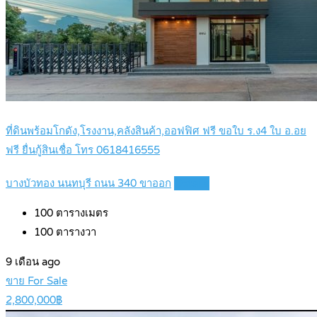
ที่ดินพร้อมโกดัง,โรงงาน,คลังสินค้า,ออฟฟิศ ฟรี ขอใบ ร.ง4 ใบ อ.อย
ฟรี ยื่นกู้สินเชื่อ โทร 0618416555
บางบัวทอง นนทบุรี ถนน 340 ขาออก
Details
100
ตารางเมตร
100
ตารางวา
9 เดือน ago
ขาย For Sale
2,800,000฿