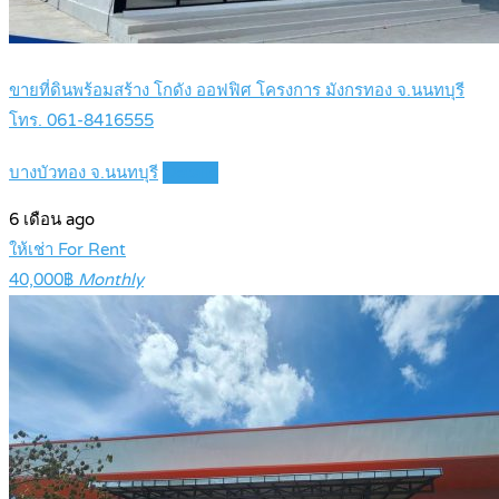
ขายที่ดินพร้อมสร้าง โกดัง ออฟฟิศ โครงการ มังกรทอง จ.นนทบุรี
โทร. 061-8416555
บางบัวทอง จ.นนทบุรี
Details
6 เดือน ago
ให้เช่า For Rent
40,000฿
Monthly