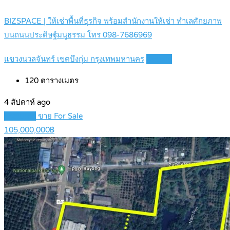
BIZSPACE | ให้เช่าพื้นที่ธุรกิจ พร้อมสำนักงานให้เช่า ทำเลศักยภาพ
บนถนนประดิษฐ์มนูธรรม โทร 098-7686969
แขวงนวลจันทร์ เขตบึงกุ่ม กรุงเทพมหานคร
Details
120
ตารางเมตร
4 สัปดาห์ ago
Featured
ขาย For Sale
105,000,000฿