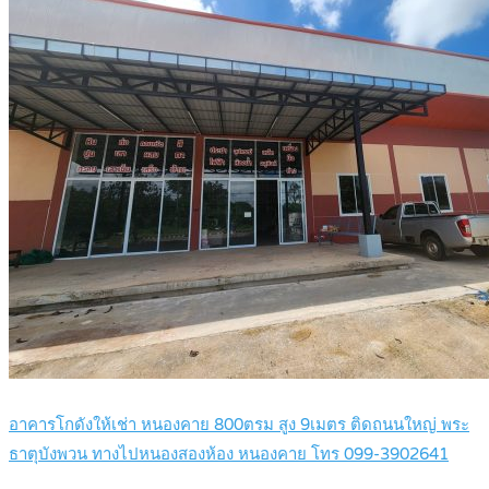
อาคารโกดังให้เช่า หนองคาย 800ตรม สูง 9เมตร ติดถนนใหญ่ พระ
ธาตุบังพวน ทางไปหนองสองห้อง หนองคาย โทร 099-3902641