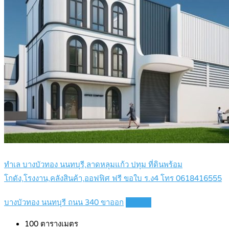
ทำเล บางบัวทอง นนทบุรี,ลาดหลุมแก้ว ปทุม ที่ดินพร้อม
โกดัง,โรงงาน,คลังสินค้า,ออฟฟิศ ฟรี ขอใบ ร.ง4 โทร 0618416555
บางบัวทอง นนทบุรี ถนน 340 ขาออก
Details
100
ตารางเมตร