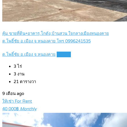
คุ้ม ขายที่ดิน+อาคาร,โกดัง,บ้านสวน ใจกลางเมืองหนองคาย
ต.โพธิ์ชัย อ.เมือง จ.หนองคาย โทร 0996241535
ต.โพธิ์ชัย อ.เมือง จ.หนองคาย
Details
3
ไร่
3
งาน
21
ตารางวา
9 เดือน ago
ให้เช่า For Rent
40,000฿
Monthly